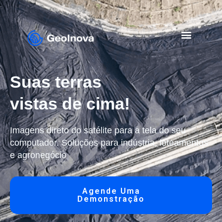
Suas terras
vistas de cima!
Imagens direto do satélite para a tela do seu
computador. Soluções para indústria, loteamentos
e agronegócio
Agende Uma
Demonstração