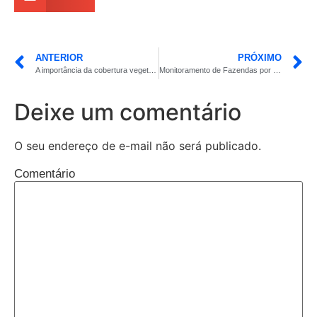
ANTERIOR
PRÓXIMO
A importância da cobertura vegetal para o equilíbrio do ecossistema
Monitoramento de Fazendas por Imagens de Satélite: A Centralização de Informações na Plataforma da GeoInova Agro
Deixe um comentário
O seu endereço de e-mail não será publicado.
Comentário