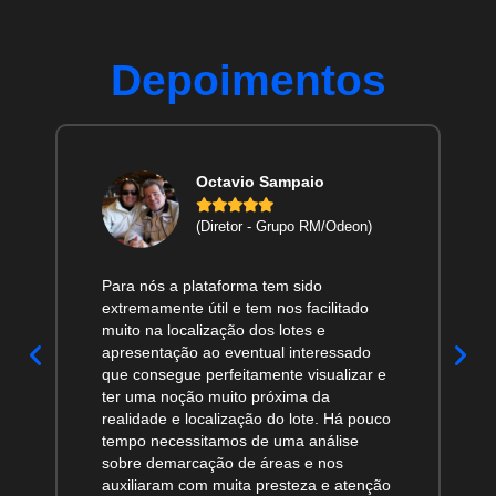
Depoimentos
Davi Gonçalves





(Analista de Inovação) Anglo
American
A GeoInova se mostrou uma empresa
muito parceira da Anglo American, ela
atendeu os requisitos e entregou além do
esperado, nos ajudou a elevar o patamar
de monitoramento. Saímos de um
estágio de monitoramento totalmente
reativo para algo muito mais proativo e
imediato.